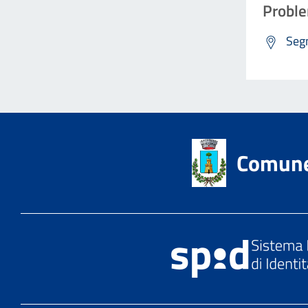
Proble
Segn
Comune 