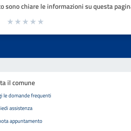
o sono chiare le informazioni su questa pagin
1 a 5 stelle la pagina
Valuta 1 stelle su 5
Valuta 2 stelle su 5
Valuta 3 stelle su 5
Valuta 4 stelle su 5
Valuta 5 stelle su 5
ta il comune
i le domande frequenti
iedi assistenza
nota appuntamento