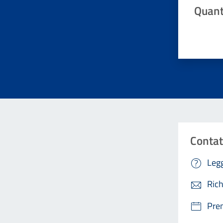
Quant
Valuta da 
Contat
Legg
Rich
Pre