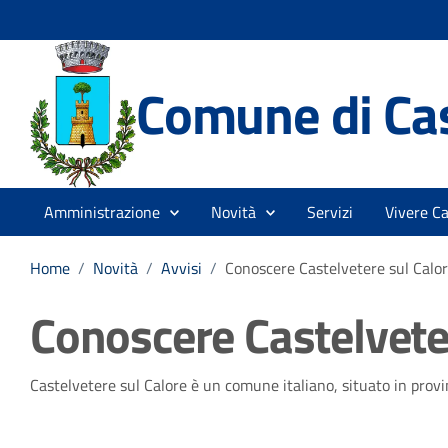
Comune di Cas
Amministrazione
Novità
Servizi
Vivere Ca
Home
/
Novità
/
Avvisi
/
Conoscere Castelvetere sul Calo
Conoscere Castelvete
Castelvetere sul Calore è un comune italiano, situato in provin