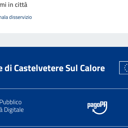
mi in città
ala disservizio
di Castelvetere Sul Calore