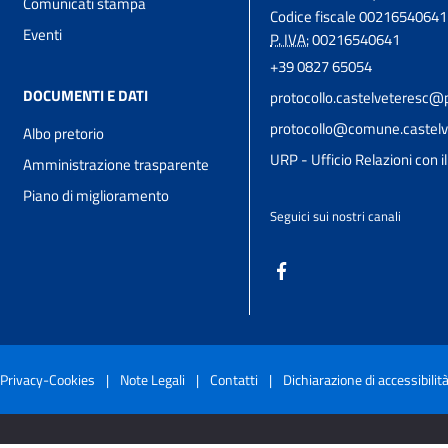
Comunicati stampa
Codice fiscale 00216540641
Eventi
P. IVA:
00216540641
+39 0827 65054
DOCUMENTI E DATI
protocollo.castelveteresc@p
protocollo@comune.castelve
Albo pretorio
URP - Ufficio Relazioni con i
Amministrazione trasparente
Piano di miglioramento
Seguici sui nostri canali
Privacy-Cookies
|
Note Legali
|
Contatti
|
Dichiarazione di accessibilit