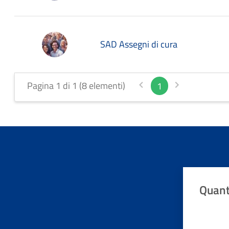
SAD Assegni di cura
Pagina 1 di 1 (8 elementi)
1
Quant
Valuta da 