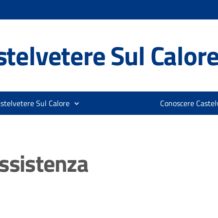
telvetere Sul Calor
stelvetere Sul Calore
Conoscere Castelv
assistenza