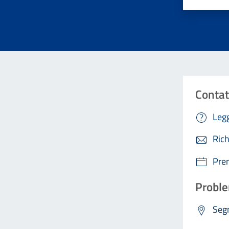
Contat
Legg
Rich
Pre
Proble
Segn