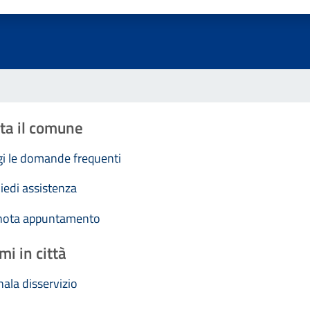
Valuta 1 stelle su 5
Valuta 2 stelle su 5
Valuta 3 stelle su 5
Valuta 4 stelle su 5
Valuta 5 stelle su 5
ta il comune
i le domande frequenti
iedi assistenza
nota appuntamento
mi in città
ala disservizio