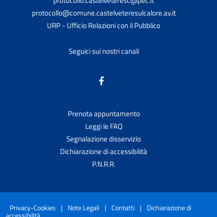
protocollo.castelveteresc@pec.it
protocollo@comune.castelveteresulcalore.av.it
URP - Ufficio Relazioni con il Pubblico
Seguici sui nostri canali
Prenota appuntamento
Leggi le FAQ
Segnalazione disservizio
Dichiarazione di accessibilità
P.N.R.R.
Privacy-Cookies
|
Note Legali
|
Contatti
|
Dichiarazione di
accessibilità