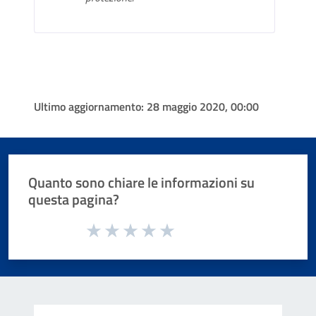
Ultimo aggiornamento:
28 maggio 2020, 00:00
Quanto sono chiare le informazioni su
questa pagina?
Valuta da 1 a 5 stelle la pagina
Valuta 1 stelle su 5
Valuta 2 stelle su 5
Valuta 3 stelle su 5
Valuta 4 stelle su 5
Valuta 5 stelle su 5