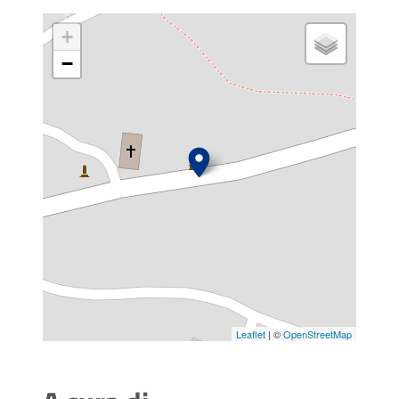
+
−
Leaflet
| ©
OpenStreetMap