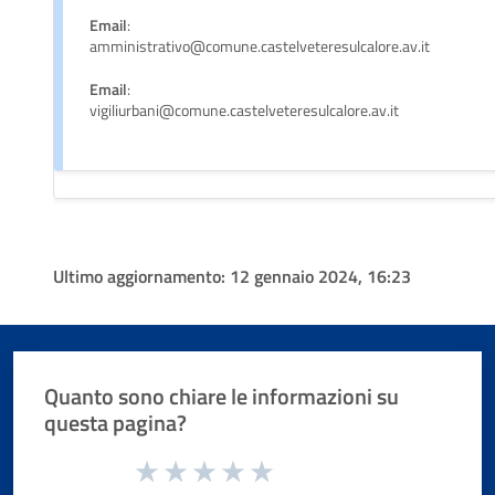
Email
:
amministrativo@comune.castelveteresulcalore.av.it
Email
:
vigiliurbani@comune.castelveteresulcalore.av.it
Ultimo aggiornamento:
12 gennaio 2024, 16:23
Quanto sono chiare le informazioni su
questa pagina?
Valuta da 1 a 5 stelle la pagina
Valuta 1 stelle su 5
Valuta 2 stelle su 5
Valuta 3 stelle su 5
Valuta 4 stelle su 5
Valuta 5 stelle su 5