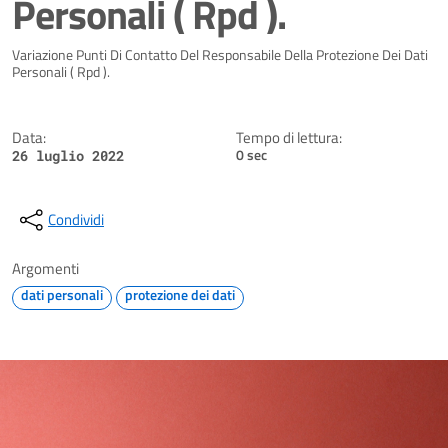
Personali ( Rpd ).
Dettagli della notizia
Variazione Punti Di Contatto Del Responsabile Della Protezione Dei Dati
Personali ( Rpd ).
Data:
Tempo di lettura:
0 sec
26 luglio 2022
Condividi
Argomenti
dati personali
protezione dei dati