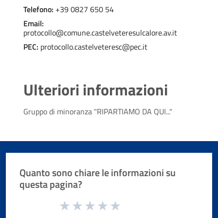
Telefono:
+39 0827 650 54
Email:
protocollo@comune.castelveteresulcalore.av.it
PEC:
protocollo.castelveteresc@pec.it
Ulteriori informazioni
Gruppo di minoranza "RIPARTIAMO DA QUI..."
Quanto sono chiare le informazioni su
questa pagina?
Valuta da 1 a 5 stelle la pagina
Valuta 1 stelle su 5
Valuta 2 stelle su 5
Valuta 3 stelle su 5
Valuta 4 stelle su 5
Valuta 5 stelle su 5