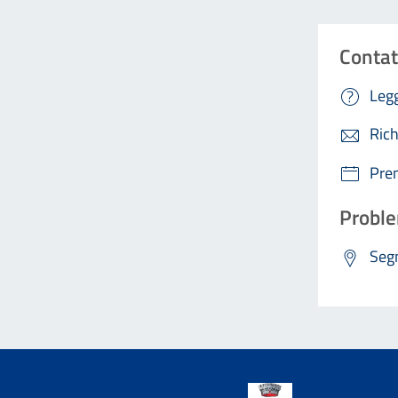
Contat
Legg
Rich
Pre
Proble
Segn