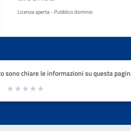
Licenza aperta - Pubblico dominio
o sono chiare le informazioni su questa pagin
1 a 5 stelle la pagina
Valuta 1 stelle su 5
Valuta 2 stelle su 5
Valuta 3 stelle su 5
Valuta 4 stelle su 5
Valuta 5 stelle su 5