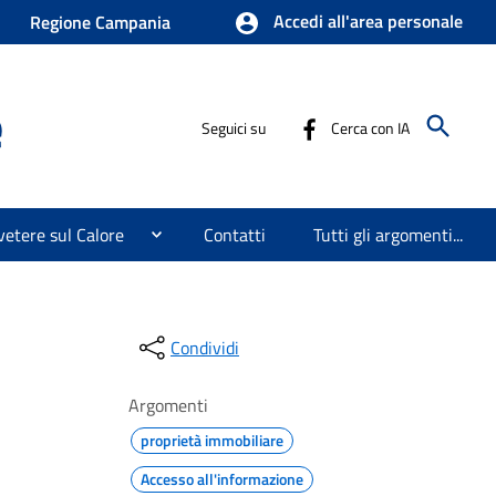
Accedi all'area personale
Regione Campania
e
Seguici su
Cerca con IA
etere sul Calore
Contatti
Tutti gli argomenti...
Condividi
Argomenti
proprietà immobiliare
Accesso all'informazione