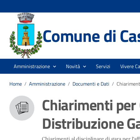
Comune di Cas
Amministrazione
Novità
Servizi
Vivere Ca
Home
/
Amministrazione
/
Documenti e Dati
/
Chiariment
Chiarimenti per
Distribuzione G
Chiarimenti al disciplinare di gara per l'a