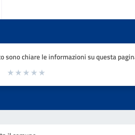
o sono chiare le informazioni su questa pagin
1 a 5 stelle la pagina
Valuta 1 stelle su 5
Valuta 2 stelle su 5
Valuta 3 stelle su 5
Valuta 4 stelle su 5
Valuta 5 stelle su 5