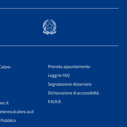
Prenota appuntamento
Calore
Leggi le FAQ
Segnalazione disservizio
Dichiarazione di accessibilità
P.N.R.R.
ec.it
teresulcalore.av.it
Ciao 👋
l Pubblico
Come posso esserti utile?
smart_toy