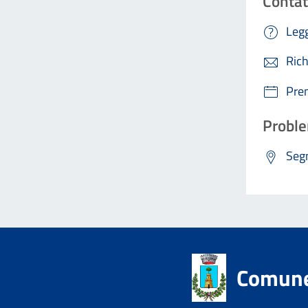
Contat
Legg
Rich
Pre
Proble
Segn
Comune 