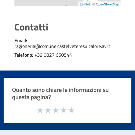
Leaflet
| ©
OpenStreetMap
Contatti
Email:
ragioneria@comune.castelveteresulcalore.av.it
Telefono:
+39 0827 650544
Quanto sono chiare le informazioni su
questa pagina?
Valuta da 1 a 5 stelle la pagina
Valuta 1 stelle su 5
Valuta 2 stelle su 5
Valuta 3 stelle su 5
Valuta 4 stelle su 5
Valuta 5 stelle su 5