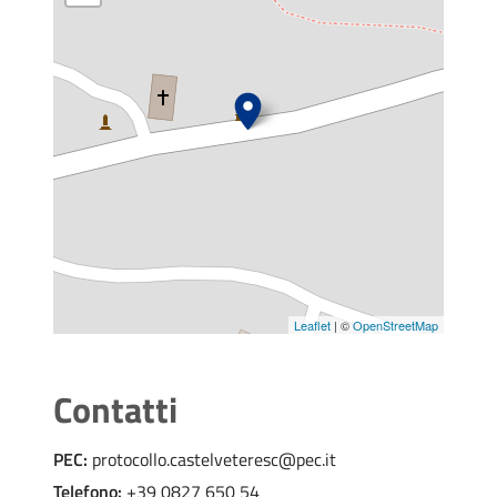
Leaflet
| ©
OpenStreetMap
Contatti
PEC:
protocollo.castelveteresc@pec.it
Telefono:
+39 0827 650 54