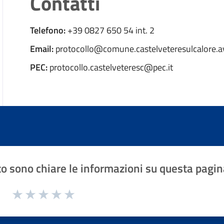
Contatti
Telefono:
+39 0827 650 54 int. 2
Email:
protocollo@comune.castelveteresulcalore.av
PEC:
protocollo.castelveteresc@pec.it
o sono chiare le informazioni su questa pagin
1 a 5 stelle la pagina
Valuta 1 stelle su 5
Valuta 2 stelle su 5
Valuta 3 stelle su 5
Valuta 4 stelle su 5
Valuta 5 stelle su 5