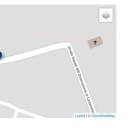
Leaflet
| ©
OpenStreetMap