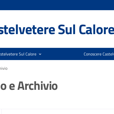
telvetere Sul Calor
stelvetere Sul Calore
Conoscere Castelv
hivio
lo e Archivio
zia